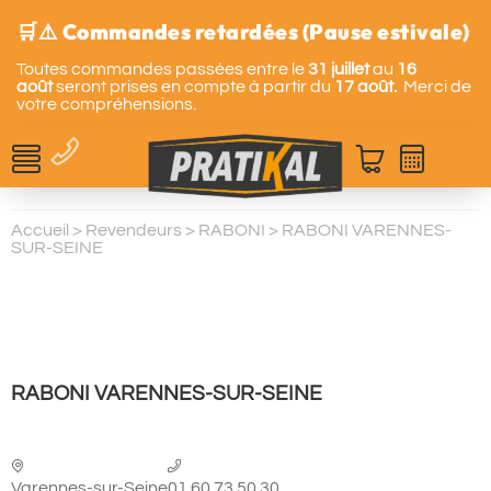
🛒⚠️ Commandes retardées (Pause estivale)
Toutes commandes passées entre le
31 juillet
au
16
août
seront prises en compte à partir du
17 août.
Merci de
votre compréhensions.
Accueil
>
Revendeurs
>
RABONI
>
RABONI VARENNES-
SUR-SEINE
RABONI VARENNES-SUR-SEINE
Varennes-sur-Seine
01 60 73 50 30