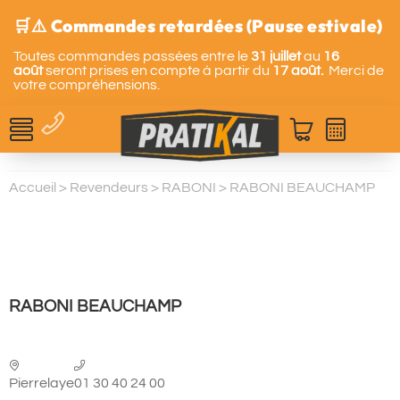
🛒⚠️ Commandes retardées (Pause estivale)
Toutes commandes passées entre le
31 juillet
au
16
août
seront prises en compte à partir du
17 août.
Merci de
votre compréhensions.
Accueil
>
Revendeurs
>
RABONI
>
RABONI BEAUCHAMP
RABONI BEAUCHAMP
Pierrelaye
01 30 40 24 00