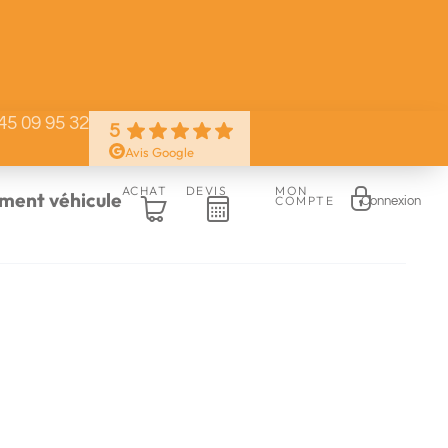
45 09 95 32
5
Avis Google
ACHAT
DEVIS
MON
ent véhicule
COMPTE
Connexion