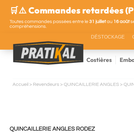
🛒⚠️ Commandes retardées (Pa
Toutes commandes passées entre le
31 juillet
au
16 août
se
compréhensions.
DÉSTOCKAGE
Costières
Emba
Accueil
>
Revendeurs
>
QUINCAILLERIE ANGLES
>
QUI
QUINCAILLERIE ANGLES RODEZ