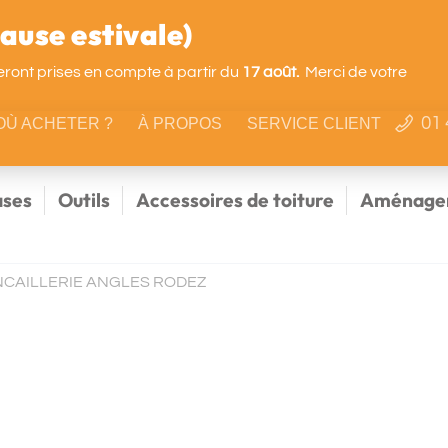
use estivale)
ront prises en compte à partir du
17 août.
Merci de votre
01 
OÙ ACHETER ?
À PROPOS
SERVICE CLIENT
ses
Outils
Accessoires de toiture
Aménagem
NCAILLERIE ANGLES RODEZ