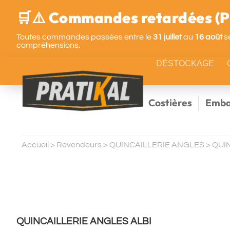
🛒⚠️ Commandes retardées (Pa
Toutes commandes passées entre le
31 juillet
au
16 août
se
compréhensions.
DÉSTOCKAGE
Costières
Emba
Accueil
>
Revendeurs
>
QUINCAILLERIE ANGLES
>
QUI
QUINCAILLERIE ANGLES ALBI