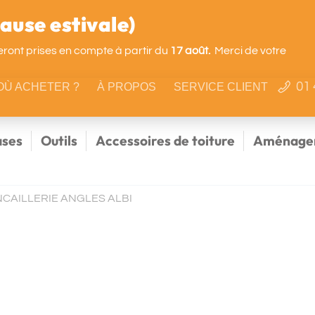
use estivale)
ront prises en compte à partir du
17 août.
Merci de votre
01 
OÙ ACHETER ?
À PROPOS
SERVICE CLIENT
ses
Outils
Accessoires de toiture
Aménagem
NCAILLERIE ANGLES ALBI