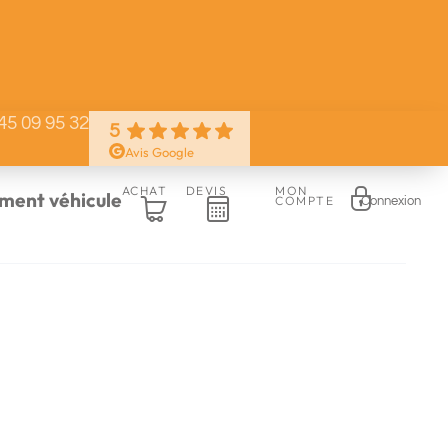
45 09 95 32
5
Avis Google
ACHAT
DEVIS
MON
ent véhicule
COMPTE
Connexion