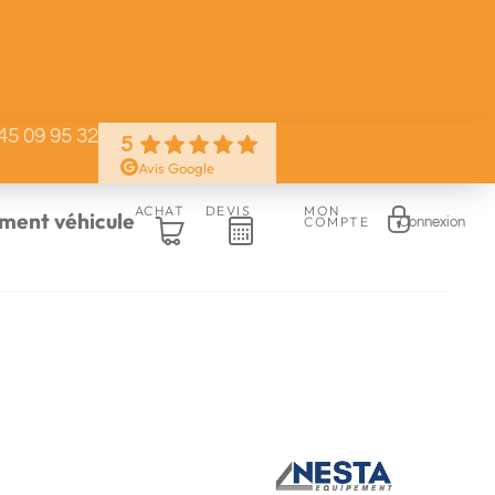
45 09 95 32
5
Avis Google
ACHAT
DEVIS
MON
ent véhicule
COMPTE
Connexion