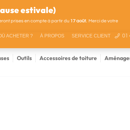
use estivale)
ront prises en compte à partir du
17 août.
Merci de votre
01 
OÙ ACHETER ?
À PROPOS
SERVICE CLIENT
ses
Outils
Accessoires de toiture
Aménagem