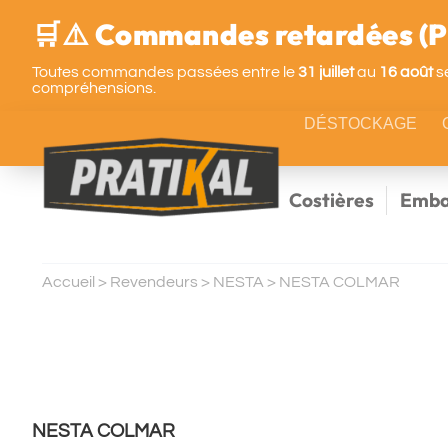
🛒⚠️ Commandes retardées (Pa
Toutes commandes passées entre le
31 juillet
au
16 août
se
compréhensions.
DÉSTOCKAGE
Costières
Emba
Accueil
>
Revendeurs
>
NESTA
>
NESTA COLMAR
NESTA COLMAR