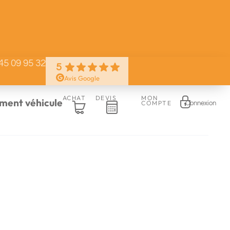
45 09 95 32
5
Avis Google
ACHAT
DEVIS
MON
ent véhicule
COMPTE
Connexion