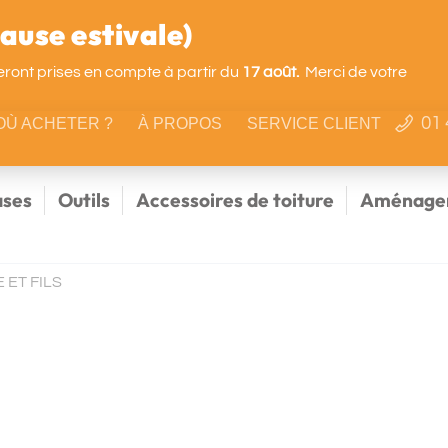
use estivale)
ront prises en compte à partir du
17 août.
Merci de votre
01 
OÙ ACHETER ?
À PROPOS
SERVICE CLIENT
ses
Outils
Accessoires de toiture
Aménagem
 ET FILS