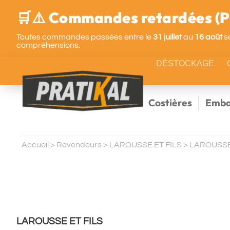
🛒⚠️ Commandes retardées (Pa
Toutes commandes passées entre le
31 juillet
au
16 août
se
compréhensions.
DÉSTOCKAGE
Costières
Emba
Accueil
>
Revendeurs
>
LAROUSSE ET FILS
>
LAROUSSE
LAROUSSE ET FILS