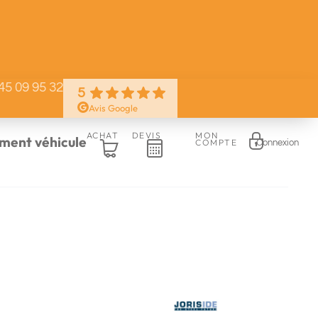
45 09 95 32
5
Avis Google
ACHAT
DEVIS
MON
ent véhicule
COMPTE
Connexion