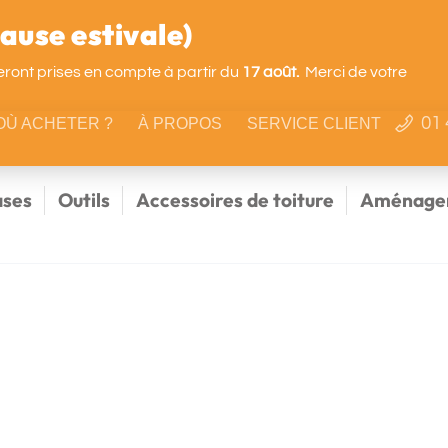
use estivale)
ront prises en compte à partir du
17 août.
Merci de votre
01 
OÙ ACHETER ?
À PROPOS
SERVICE CLIENT
ses
Outils
Accessoires de toiture
Aménagem