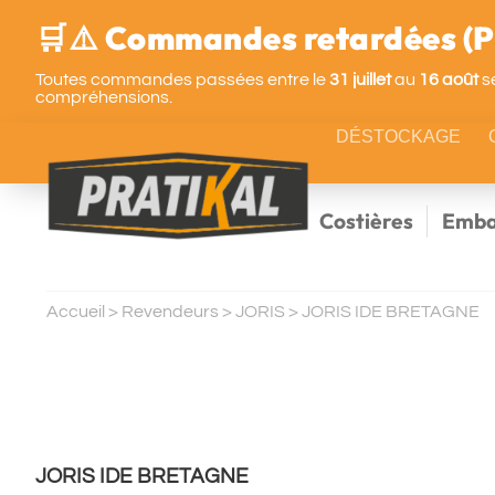
🛒⚠️ Commandes retardées (Pa
Toutes commandes passées entre le
31 juillet
au
16 août
se
compréhensions.
DÉSTOCKAGE
Costières
Emba
Accueil
>
Revendeurs
>
JORIS
>
JORIS IDE BRETAGNE
JORIS IDE BRETAGNE