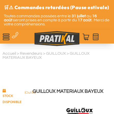
🛒⚠️ Commandes retardées (Pause estivale)
Toutes commandes passées entre le
31 juillet
au
16
août
seront prises en compte à partir du
17 août.
Merci de
votre compréhensions.
Accueil
>
Revendeurs
>
GUILLOUX
>
GUILLOUX
MATERIAUX BAYEUX
GUILLOUX MATERIAUX BAYEUX
(Outils)
STOCK
DISPONIBLE