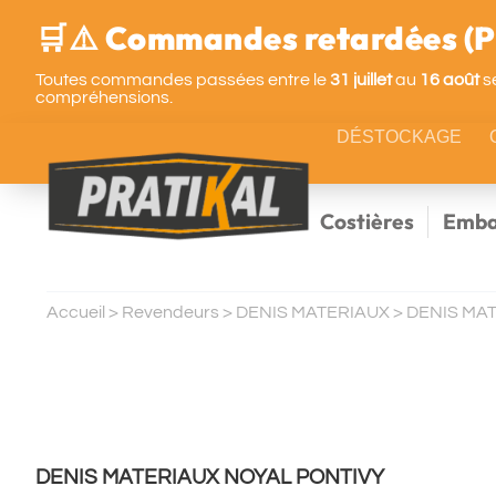
🛒⚠️ Commandes retardées (Pa
Toutes commandes passées entre le
31 juillet
au
16 août
se
compréhensions.
DÉSTOCKAGE
Costières
Emba
Accueil
>
Revendeurs
>
DENIS MATERIAUX
>
DENIS MA
DENIS MATERIAUX NOYAL PONTIVY