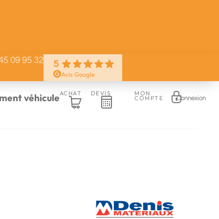
45 09 95 32
5
Avis Google
ACHAT
DEVIS
MON
ent véhicule
COMPTE
Connexion