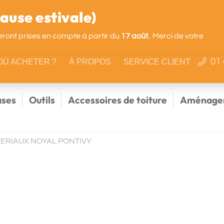
use estivale)
ront prises en compte à partir du
17 août.
Merci de votre
01 
OÙ ACHETER ?
À PROPOS
SERVICE CLIENT
ses
Outils
Accessoires de toiture
Aménagem
TERIAUX NOYAL PONTIVY