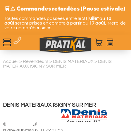
🛒⚠️ Commandes retardées (Pause estivale)
Toutes commandes passées entre le
31 juillet
au
16
août
seront prises en compte à partir du
17 août.
Merci de
votre compréhensions.
Accueil
>
Revendeurs
>
DENIS MATERIAUX
>
DENIS
MATERIAUX ISIGNY SUR MER
DENIS MATERIAUX ISIGNY SUR MER
Isigny-sur-Mer
02.31.22.01.55