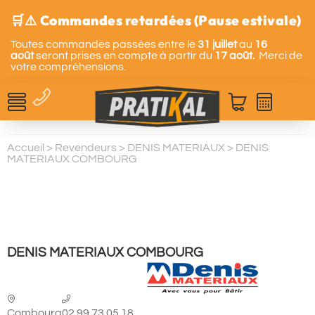
🛒⚠️ Commandes retardées (Pause estivale)
Toutes commandes passées entre le
31 juillet
au
16
août
seront prises en compte à partir du
17 août.
Merci de
votre compréhensions.
Accueil
>
Revendeurs
>
DENIS MATERIAUX
>
DENIS
MATERIAUX COMBOURG
DENIS MATERIAUX COMBOURG
Combourg
02.99.73.05.18