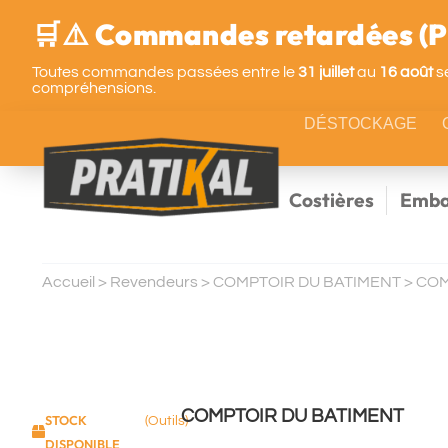
🛒⚠️ Commandes retardées (Pa
Toutes commandes passées entre le
31 juillet
au
16 août
se
compréhensions.
DÉSTOCKAGE
Costières
Emba
Accueil
>
Revendeurs
>
COMPTOIR DU BATIMENT
>
COM
COMPTOIR DU BATIMENT
STOCK
(Outils)
DISPONIBLE