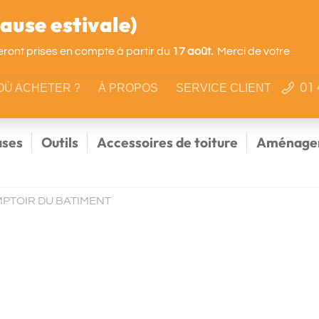
use estivale)
ront prises en compte à partir du
17 août.
Merci de votre
01 
OÙ ACHETER ?
À PROPOS
SERVICE CLIENT
ses
Outils
Accessoires de toiture
Aménagem
PTOIR DU BATIMENT