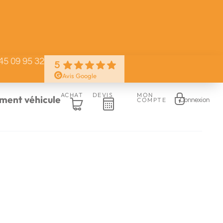
45 09 95 32
5
Avis Google
ACHAT
DEVIS
MON
ent véhicule
COMPTE
Connexion