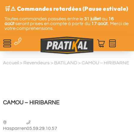
🛒⚠️ Commandes retardées (Pause estivale)
Toutes commandes passées entre le
31 juillet
au
16
août
seront prises en compte à partir du
17 août.
Merci de
votre compréhensions.
Accueil
>
Revendeurs
>
BATILAND
>
CAMOU – HIRIBARNE
CAMOU – HIRIBARNE
Hasparren
05.59.29.10.57