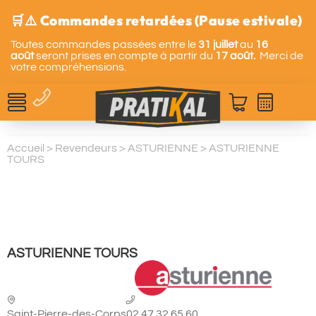
🛒⚠️ Commandes retardées (Pause estivale)
Toutes commandes passées entre le
31 juillet
au
16
août
seront prises en compte à partir du
17 août.
Merci de
votre compréhensions.
Accueil
>
Revendeurs
>
ASTURIENNE
>
ASTURIENNE
TOURS
ASTURIENNE TOURS
Saint-Pierre-des-Corps
02.47.32.65.60