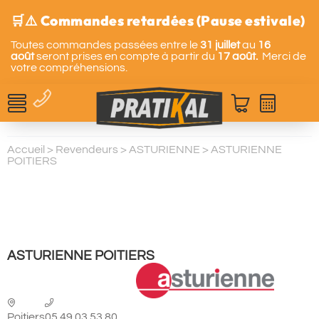
🛒⚠️ Commandes retardées (Pause estivale)
Toutes commandes passées entre le
31 juillet
au
16
août
seront prises en compte à partir du
17 août.
Merci de
votre compréhensions.
Accueil
>
Revendeurs
>
ASTURIENNE
>
ASTURIENNE
POITIERS
ASTURIENNE POITIERS
Poitiers
05.49.03.53.80