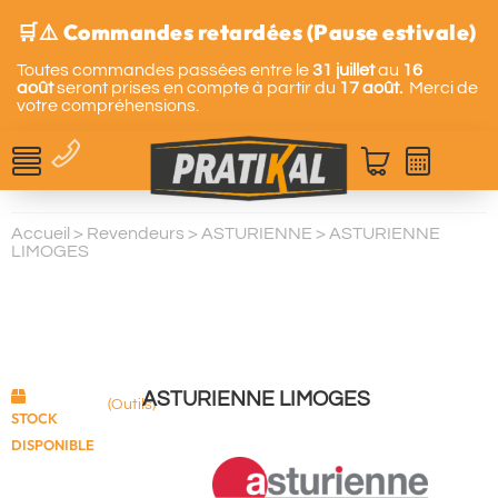
🛒⚠️ Commandes retardées (Pause estivale)
Toutes commandes passées entre le
31 juillet
au
16
août
seront prises en compte à partir du
17 août.
Merci de
votre compréhensions.
Accueil
>
Revendeurs
>
ASTURIENNE
>
ASTURIENNE
LIMOGES
ASTURIENNE LIMOGES
(Outils)
STOCK
DISPONIBLE