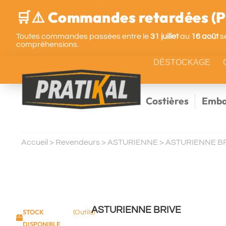
🛒⚠️ Commandes retardées (Pa
Toutes commandes passées entre le
31 juillet
au
16 août
se
compréhensions.
DÉSTOCKAGE
Costières
Emba
Accueil
>
Revendeurs
>
ASTURIENNE
>
ASTURIENNE B
ASTURIENNE BRIVE
STOCK
(Outils)
DISPONIBLE