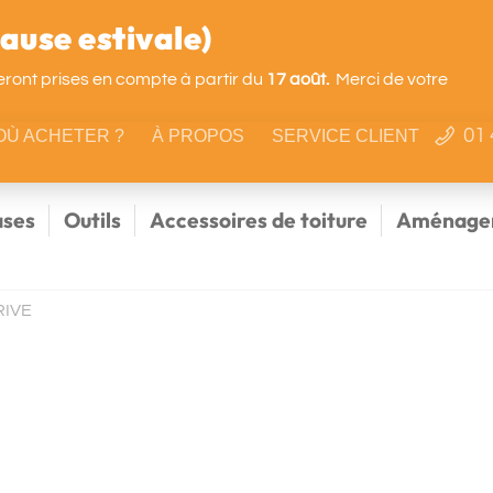
use estivale)
ront prises en compte à partir du
17 août.
Merci de votre
01 
OÙ ACHETER ?
À PROPOS
SERVICE CLIENT
ses
Outils
Accessoires de toiture
Aménagem
RIVE