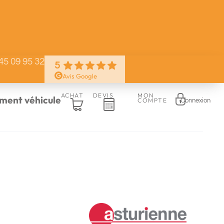
45 09 95 32
5
Avis Google
ACHAT
DEVIS
MON
ent véhicule
COMPTE
Connexion