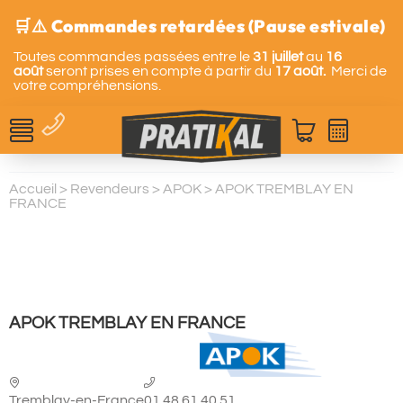
🛒⚠️ Commandes retardées (Pause estivale)
Toutes commandes passées entre le
31 juillet
au
16
août
seront prises en compte à partir du
17 août.
Merci de
votre compréhensions.
Accueil
>
Revendeurs
>
APOK
>
APOK TREMBLAY EN
FRANCE
APOK TREMBLAY EN FRANCE
Tremblay-en-France
01.48.61.40.51