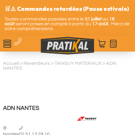
🛒⚠️ Commandes retardées (Pause estivale)
Toutes commandes passées entre le
31 juillet
au
16
août
seront prises en compte à partir du
17 août.
Merci de
votre compréhensions.
Accueil
>
Revendeurs
>
TANGUY MATERIAUX
>
ADN
NANTES
ADN NANTES
Nantes
02.51.13.29.10