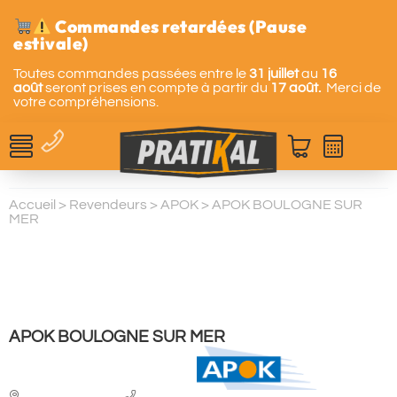
Commandes retardées (Pause
estivale)
Toutes commandes passées entre le
31 juillet
au
16
août
seront prises en compte à partir du
17 août.
Merci de
votre compréhensions.
Accueil
>
Revendeurs
>
APOK
>
APOK BOULOGNE SUR
MER
APOK BOULOGNE SUR MER